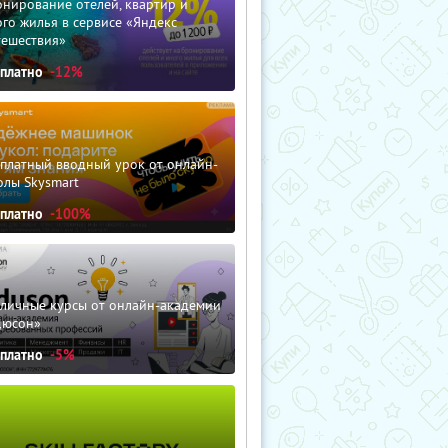
нирование отелей, квартир и
го жилья в сервисе «Яндекс
тешествия»
сплатно
-12%
сплатный вводный урок от онлайн-
олы Skysmart
сплатно
-100%
зличные курсы от онлайн-академии
дюсон»
сплатно
-5%