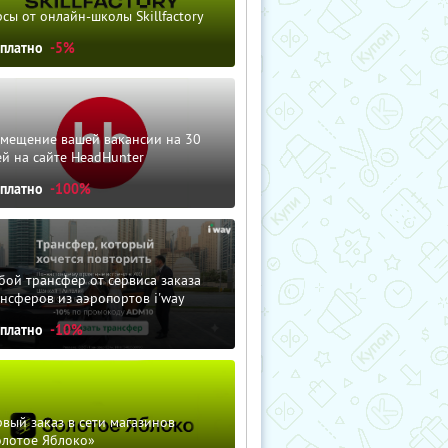
сы от онлайн-школы Skillfactory
сплатно
-5%
змещение вашей вакансии на 30
й на сайте HeadHunter
сплатно
-100%
ой трансфер от сервиса заказа
нсферов из аэропортов i'way
сплатно
-10%
вый заказ в сети магазинов
олотое Яблоко»