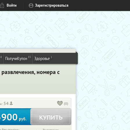
Войти
Зарегистрироваться
48
83
1
ПолучиКупон
Здоровье
 развлечения, номера с
54
(0)
и:
3900
КУПИТЬ
руб.
 без скидки: