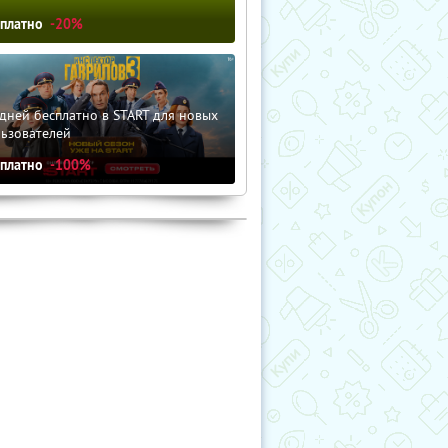
сплатно
-20%
дней бесплатно в START для новых
льзователей
сплатно
-100%