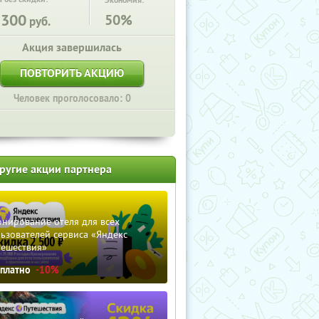
Экономия:
5300
50%
руб.
Акция завершилась
ПОВТОРИТЬ АКЦИЮ
Человек проголосовало: 0
ругие акции партнера
нирование отеля для всех
ьзователей сервиса «Яндекс
тешествия»
сплатно
-10%