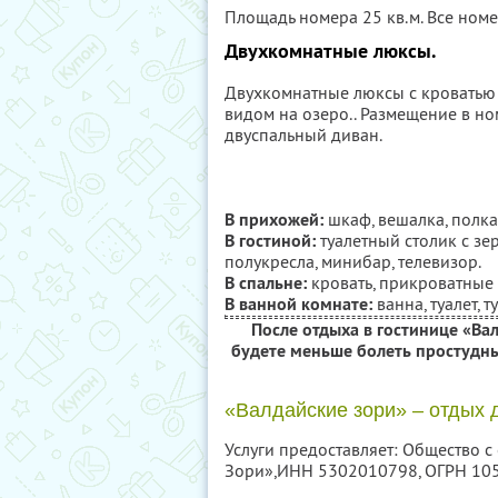
Площадь номера 25 кв.м. Все номе
Двухкомнатные люксы.
Двухкомнатные люксы с кроватью «
видом на озеро.. Размещение в но
двуспальный диван.
В прихожей:
шкаф, вешалка, полка 
В гостиной:
туалетный столик с зер
полукресла, минибар, телевизор.
В спальне:
кровать, прикроватные 
В ванной комнате:
ванна, туалет, 
После отдыха в гостинице «Ва
будете меньше болеть простудны
«Валдайские зори» – отдых 
Услуги предоставляет: Общество 
Зори»,
ИНН 5302010798
, ОГРН 1