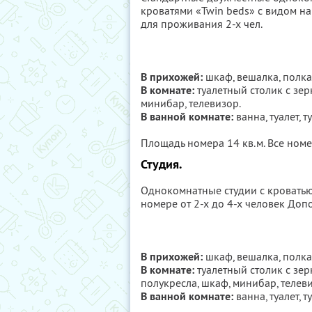
кроватями «Twin beds» с видом на
для проживания 2-х чел.
В прихожей:
шкаф, вешалка, полка 
В комнате:
туалетный столик с зер
минибар, телевизор.
В ванной комнате:
ванна, туалет, 
Площадь номера 14 кв.м. Все ном
Студия.
Однокомнатные студии с кроватью 
номере от 2-х до 4-х человек Доп
В прихожей:
шкаф, вешалка, полка 
В комнате:
туалетный столик с зерк
полукресла, шкаф, минибар, телев
В ванной комнате:
ванна, туалет, 