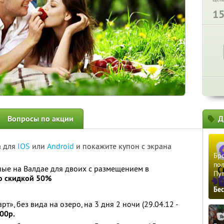
1
Вопросы по акции
Д
а для
IOS
или
Android
и покажите купон с экрана
Бро
пол
ые на Валдае для двоих с размещением в
Пу
о скидкой 50%
Бе
», без вида на озеро, на 3 дня 2 ночи (29.04.12 -
00р.