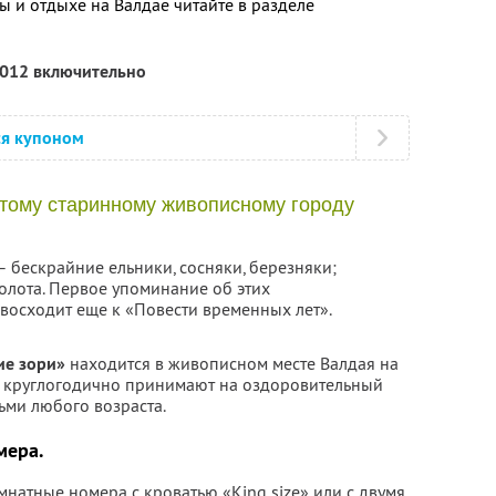
 и отдыхе на Валдае читайте в разделе
2012 включительно
ся купоном
Этому старинному живописному городу
– бескрайние ельники, сосняки, березняки;
олота. Первое упоминание об этих
восходит еще к «Повести временных лет».
ие зори»
находится в живописном месте Валдая на
ь круглогодично принимают на оздоровительный
ьми любого возраста.
мера.
натные номера с кроватью «King size» или с двумя