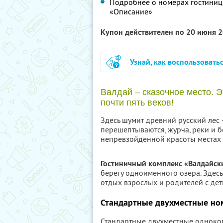
Подробнее о номерах гостиницы
«Описание»
Купон действителен по 20 июня 
Узнай, как воспользовать
Валдай – сказочное место. 
почти пять веков!
Здесь шумит древний русский лес 
перешептываются, журча, реки и б
непревзойденной красоты местах 
Гостиничный комплекс «Валдайск
берегу одноименного озера. Здес
отдых взрослых и родителей с дет
Стандартные двухместные но
Стандартные двухместные одноком