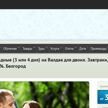
1
31
26
13
12
16
7
Обучение
Товары
Туры
Услуги
Отели
Дети
Промокоды
ные (3 или 4 дня) на Валдае для двоих. Завтраки,
0%. Белгород
Купил
от
Цена