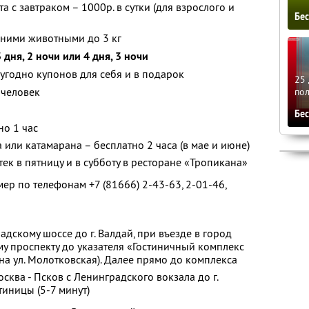
а с завтраком – 1000р. в сутки (для взрослого и
Бе
ними животными до 3 кг
3 дня, 2 ночи или 4 дня, 3 ночи
угодно купонов для себя и в подарок
25 
 человек
по
Бе
но 1 час
или катамарана – бесплатно 2 часа (в мае и июне)
ек в пятницу и в субботу в ресторане «Тропикана»
р по телефонам +7 (81666) 2-43-63, 2-01-46,
дскому шоссе до г. Валдай, при въезде в город
му проспекту до указателя «Гостиничный комплекс
на ул. Молотковская). Далее прямо до комплекса
ква - Псков с Ленинградского вокзала до г.
тиницы (5-7 минут)