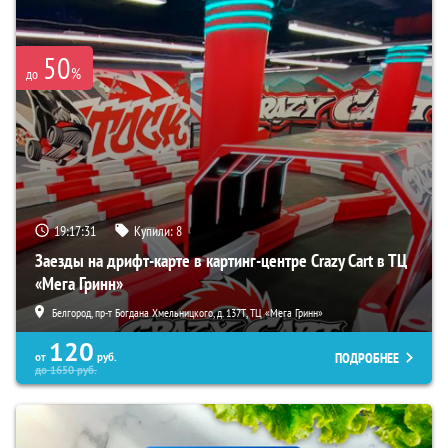
50
%
до
19:17:30
Купили:
8
Заезды на дрифт-карте в картинг-центре Crazy Cart в ТЦ
«Мега Гринн»
Белгород, пр-т Богдана Хмельницкого, д. 137Т, ТЦ «Мега Гринн»
120
ПОДРОБНЕЕ
от
руб.
до
1650
руб.