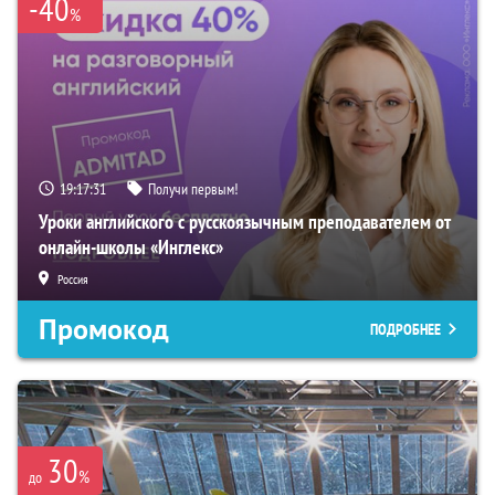
-40
%
19:17:30
Получи первым!
Уроки английского с русскоязычным преподавателем от
онлайн-школы «Инглекс»
Россия
Промокод
ПОДРОБНЕЕ
30
%
до