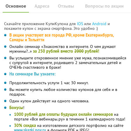
Основное
Адреса
Отзывы
Вопросы по акции
Скачайте приложение КупиКупона для
IOS
или
Android
и
покажите купон с экрана смартфона. Это удобно :)
В акции участвуют все города РФ, кроме Екатеринбурга,
Самары и Тольятти
Онлайн семинар «Знакомство в интернете. О чем думают
мужчины?..»
за 250 рублей вместо
2000
рублей!
Вы услышите откровенное мнение уже мужа, познакомившейся
с супругой в интернете, родившего 2 замечательных детей и
ОЧЕНЬ счастливого в браке!
На семинаре Вы узнаете:
Продолжительность услуги 1 час 30 минут.
Вы можете купить любое количество купонов для себя и в
подарок.
Один купон действует на одного человека.
Бонусы
!
1000 рублей для оплаты будущих онлайн семинаров
на
портале «Все вебинары.ру» в течении 1 календарного года!
30% скидка
на изготовлении детского портфолио на сайте
www.skazki.nov.ru
в формате PDF и JPEG!