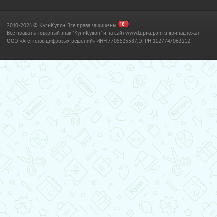
2010-2026 © КупиКупон. Все права защищены.
Все права на товарный знак "КупиКупон" и на сайт www.kupikupon.ru принадлежат
OOO «Агентство цифровых решений» ИНН 7705523387, ОГРН 1127747063212