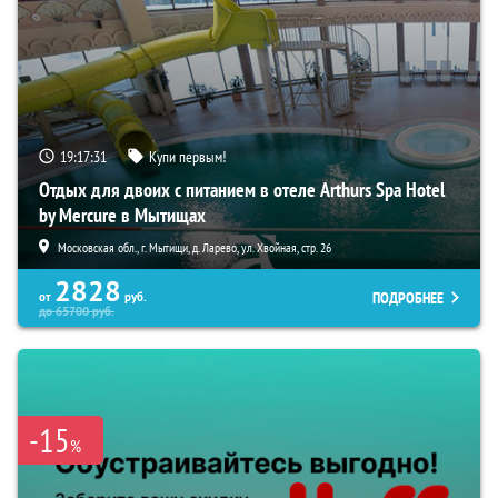
19:17:30
Купи первым!
Отдых для двоих с питанием в отеле Arthurs Spa Hotel
by Mercure в Мытищах
Московская обл., г. Мытищи, д. Ларево, ул. Хвойная, стр. 26
2828
ПОДРОБНЕЕ
от
руб.
до
65700
руб.
-15
%