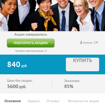
Акция завершилась
14
ПОВТОРИТЬ АКЦИЮ
Купили:
Человек проголосовало: 0
КУПИТЬ
840
руб.
Цена без скидки:
Экономия:
5600
85%
руб.
Основное
Адреса
Отзывы
Вопросы по акции