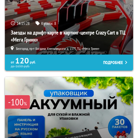
14:15:27
Купили:
8
Заезды на дрифт-карте в картинг-центре Crazy Cart в ТЦ
«Мега Гринн»
Белгород, пр-т Богдана Хмельницкого, д. 137Т, ТЦ «Мега Гринн»
120
ПОДРОБНЕЕ
от
руб.
до
1650
руб.
-100
%