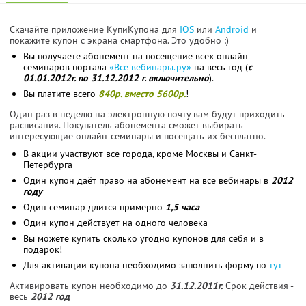
Скачайте приложение КупиКупона для
IOS
или
Android
и
покажите купон с экрана смартфона. Это удобно :)
Вы получаете абонемент на посещение всех онлайн-
семинаров портала
«Все вебинары.ру»
на весь год (
с
01.01.2012г. по 31.12.2012 г. включительно
).
Вы платите всего
840р. вместо
5600р.
!
Один раз в неделю на электронную почту вам будут приходить
расписания. Покупатель абонемента сможет выбирать
интересующие онлайн-семинары и посещать их бесплатно.
В акции участвуют все города, кроме Москвы и Санкт-
Петербурга
Один купон даёт право на абонемент на все вебинары в
2012
году
Один семинар длится примерно
1,5 часа
Один купон действует на одного человека
Вы можете купить сколько угодно купонов для себя и в
подарок!
Для активации купона необходимо заполнить форму по
тут
Активировать купон необходимо до
31.12.2011г.
Срок действия -
весь
2012 год