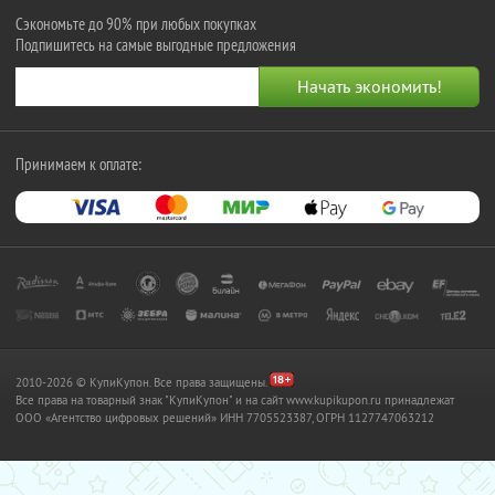
Сэкономьте до 90% при любых покупках
Подпишитесь на самые выгодные предложения
Принимаем к оплате:
2010-2026 © КупиКупон. Все права защищены.
Все права на товарный знак "КупиКупон" и на сайт www.kupikupon.ru принадлежат
OOO «Агентство цифровых решений» ИНН 7705523387, ОГРН 1127747063212