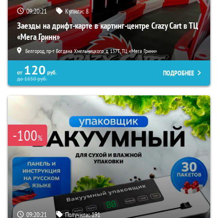
09:20:20
Купили:
8
Заезды на дрифт-карте в картинг-центре Crazy Cart в ТЦ
«Мега Гринн»
Белгород, пр-т Богдана Хмельницкого, д. 137Т, ТЦ «Мега Гринн»
120
ПОДРОБНЕЕ
от
руб.
до
1650
руб.
-100
%
09:20:20
Получили:
191