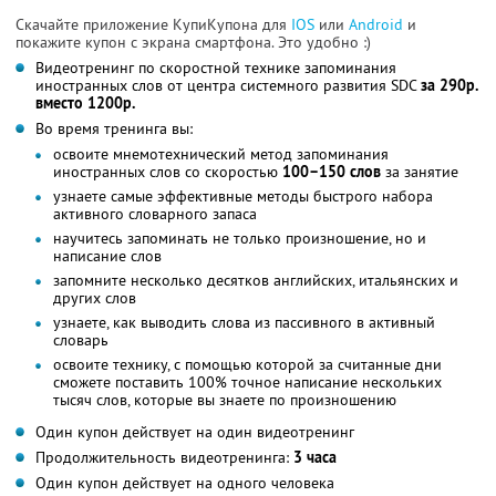
Скачайте приложение КупиКупона для
IOS
или
Android
и
покажите купон с экрана смартфона. Это удобно :)
Видеотренинг по скоростной технике запоминания
иностранных слов от центра системного развития SDC
за 290р.
вместо 1200р.
Во время тренинга вы:
освоите мнемотехнический метод запоминания
иностранных слов со скоростью
100–150 слов
за занятие
узнаете самые эффективные методы быстрого набора
активного словарного запаса
научитесь запоминать не только произношение, но и
написание слов
запомните несколько десятков английских, итальянских и
других слов
узнаете, как выводить слова из пассивного в активный
словарь
освоите технику, с помощью которой за считанные дни
сможете поставить 100% точное написание нескольких
тысяч слов, которые вы знаете по произношению
Один купон действует на один видеотренинг
Продолжительность видеотренинга:
3 часа
Один купон действует на одного человека