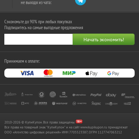
не выходя из чата:
Сэкономьте до 90% при любых покупках
Подпишитесь на самые выгодные предложения
Принимаем к оплате:
2010-2026 © КупиКупон. Все права защищены.
Все права на товарный знак "КупиКупон" и на сайт www.kupikupon.ru принадлежат
OOO «Агентство цифровых решений» ИНН 7705523387, ОГРН 1127747063212