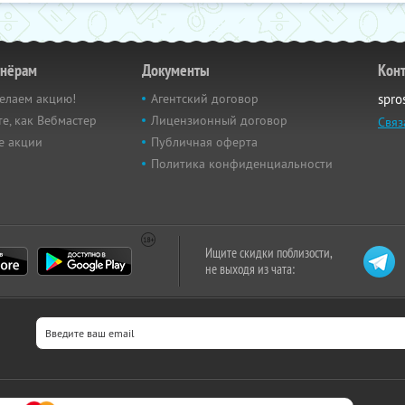
тнёрам
Документы
Кон
елаем акцию!
Агентский договор
spro
е, как Вебмастер
Лицензионный договор
Связ
е акции
Публичная оферта
Политика конфиденциальности
Ищите скидки поблизости,
не выходя из чата: