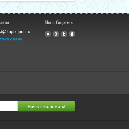
такты
Мы в Соцсетях
si@kupikupon.ru
аться с нами