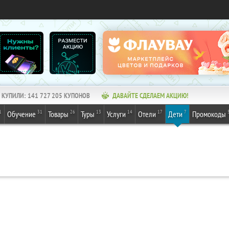
КУПИЛИ:
141 727 205
КУПОНОВ
ДАВАЙТЕ СДЕЛАЕМ АКЦИЮ!
1
31
26
13
14
17
7
Обучение
Товары
Туры
Услуги
Отели
Дети
Промокоды