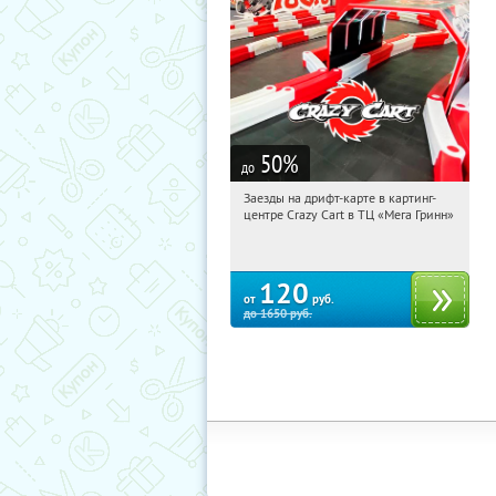
50
%
до
Заезды на дрифт-карте в картинг-
10:43:46
Купили:
8
центре Crazy Cart в ТЦ «Мега Гринн»
Белгород, пр-т Богдана
Хмельницкого, д. 137Т, ТЦ «Мега
Гринн»
120
от
руб.
до
1650
руб.