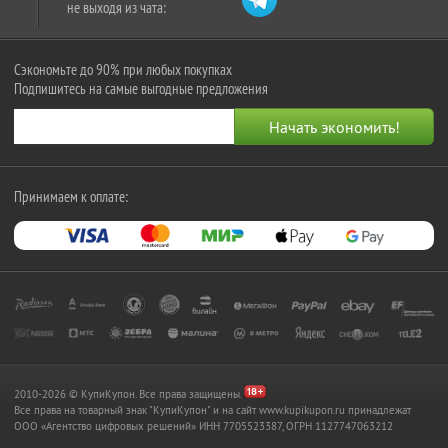
не выходя из чата:
Сэкономьте до 90% при любых покупках
Подпишитесь на самые выгодные предложения
Принимаем к оплате:
2010-2026 © КупиКупон. Все права защищены.
Все права на товарный знак "КупиКупон" и на сайт www.kupikupon.ru принадлежат
OOO «Агентство цифровых решений» ИНН 7705523387, ОГРН 1127747063212