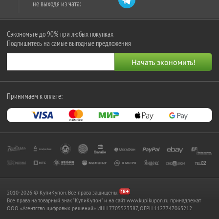
не выходя из чата:
Сэкономьте до 90% при любых покупках
Подпишитесь на самые выгодные предложения
Принимаем к оплате:
2010-2026 © КупиКупон. Все права защищены.
Все права на товарный знак "КупиКупон" и на сайт www.kupikupon.ru принадлежат
OOO «Агентство цифровых решений» ИНН 7705523387, ОГРН 1127747063212