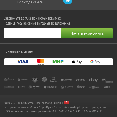
не выходя из чата:
Сэкономьте до 90% при любых покупках
Подпишитесь на самые выгодные предложения
Принимаем к оплате:
2010-2026 © КупиКупон. Все права защищены.
Все права на товарный знак "КупиКупон" и на сайт www.kupikupon.ru принадлежат
OOO «Агентство цифровых решений» ИНН 7705523387, ОГРН 1127747063212