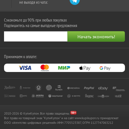
не выходя из чата:
Сэкономьте до 90% при любых покупках
Подпишитесь на самые выгодные предложения
Принимаем к оплате:
2010-2026 © КупиКупон. Все права защищены.
Все права на товарный знак "КупиКупон" и на сайт www.kupikupon.ru принадлежат
OOO «Агентство цифровых решений» ИНН 7705523387, ОГРН 1127747063212