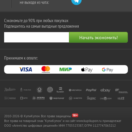
не выходя из чата:
Сэкономьте до 90% при любых покупках
Подпишитесь на самые выгодные предложения
Принимаем к оплате:
2010-2026 © КупиКупон. Все права защищены.
Все права на товарный знак "КупиКупон" и на сайт www.kupikupon.ru принадлежат
OOO «Агентство цифровых решений» ИНН 7705523387, ОГРН 1127747063212