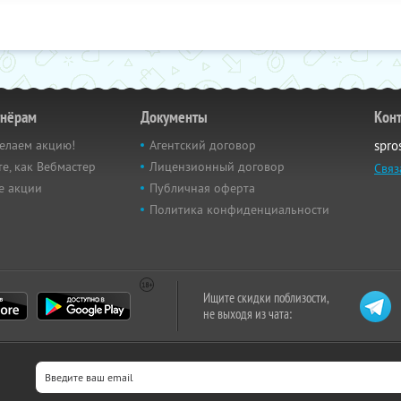
тнёрам
Документы
Кон
елаем акцию!
Агентский договор
spro
е, как Вебмастер
Лицензионный договор
Связ
е акции
Публичная оферта
Политика конфиденциальности
Ищите скидки поблизости,
не выходя из чата: