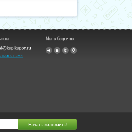
такты
Мы в Соцсетях
si@kupikupon.ru
аться с нами