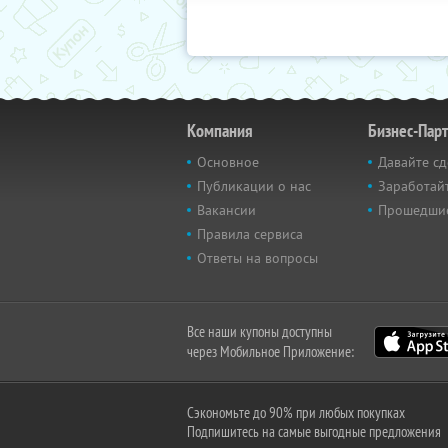
Компания
Бизнес-Пар
Основное
Давайте сд
Публикации о нас
Заработайт
Вакансии
Прошедши
Правила сервиса
Ответы на вопросы
Все наши купоны доступны
через Мобильное Приложение:
Сэкономьте до 90% при любых покупках
Подпишитесь на самые выгодные предложения