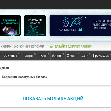
КУПИЛИ:
141 634 459
КУПОНОВ
ДАВАЙТЕ СДЕЛАЕМ АКЦИЮ!
1
31
26
13
12
17
7
Обучение
Товары
Туры
Услуги
Отели
Дети
Промокоды
адок
Коррекция носогубных складок
ПОКАЗАТЬ БОЛЬШЕ АКЦИЙ