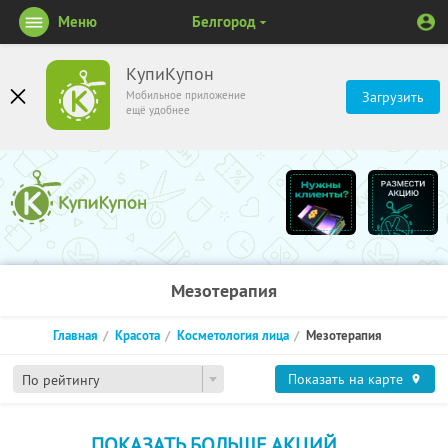
Меню
Белгород
КупиКупон
Мобильное приложение
Загрузить
ещё удобнее
Мезотерапия
Главная
Красота
Косметология лица
Мезотерапия
Показать на карте
По рейтингу
ПОКАЗАТЬ БОЛЬШЕ АКЦИЙ