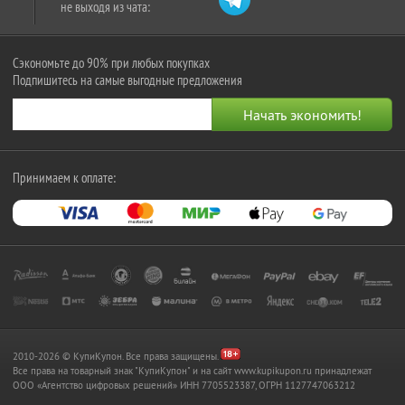
не выходя из чата:
Сэкономьте до 90% при любых покупках
Подпишитесь на самые выгодные предложения
Принимаем к оплате:
2010-2026 © КупиКупон. Все права защищены.
Все права на товарный знак "КупиКупон" и на сайт www.kupikupon.ru принадлежат
OOO «Агентство цифровых решений» ИНН 7705523387, ОГРН 1127747063212