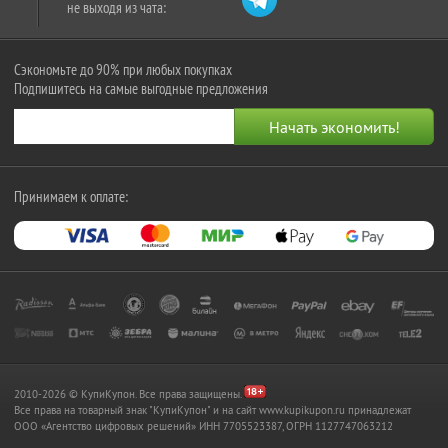
не выходя из чата:
Сэкономьте до 90% при любых покупках
Подпишитесь на самые выгодные предложения
Принимаем к оплате:
2010-2026 © КупиКупон. Все права защищены.
Все права на товарный знак "КупиКупон" и на сайт www.kupikupon.ru принадлежат
OOO «Агентство цифровых решений» ИНН 7705523387, ОГРН 1127747063212