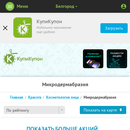
Меню
Белгород
КупиКупон
Мобильное приложение
Загрузить
ещё удобнее
Микродермабразия
Главная
Красота
Косметология лица
Микродермабразия
Показать на карте
По рейтингу
ПОКАЗАТЬ БОЛЬШЕ АКЦИЙ