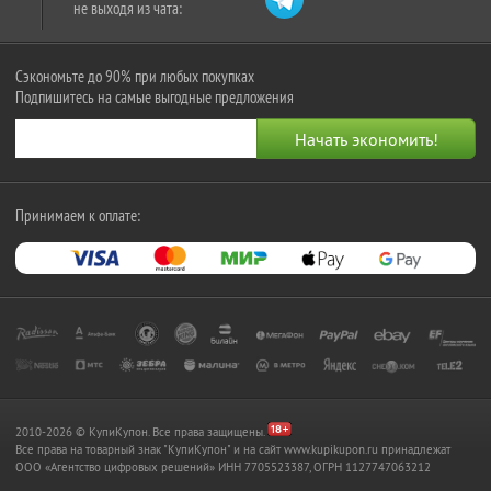
не выходя из чата:
Сэкономьте до 90% при любых покупках
Подпишитесь на самые выгодные предложения
Принимаем к оплате:
2010-2026 © КупиКупон. Все права защищены.
Все права на товарный знак "КупиКупон" и на сайт www.kupikupon.ru принадлежат
OOO «Агентство цифровых решений» ИНН 7705523387, ОГРН 1127747063212