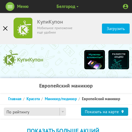
Меню
Белгород
КупиКупон
Мобильное приложение
Загрузить
ещё удобнее
Европейский маникюр
Главная
Красота
Маникюр/педикюр
Европейский маникюр
Показать на карте
По рейтингу
ПОКАЗАТЬ БОЛЬШЕ АКЦИЙ