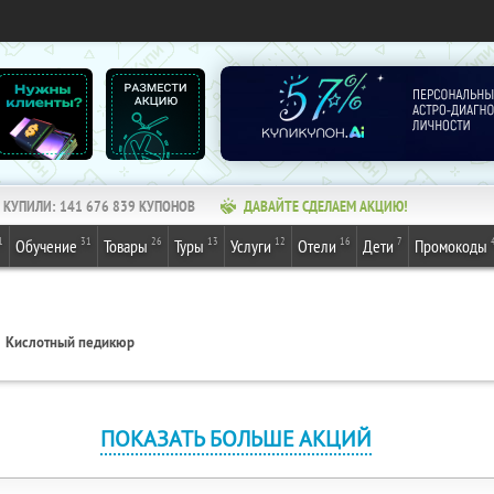
КУПИЛИ:
141 676 839
КУПОНОВ
ДАВАЙТЕ СДЕЛАЕМ АКЦИЮ!
1
31
26
13
12
16
7
Обучение
Товары
Туры
Услуги
Отели
Дети
Промокоды
Кислотный педикюр
ПОКАЗАТЬ БОЛЬШЕ АКЦИЙ