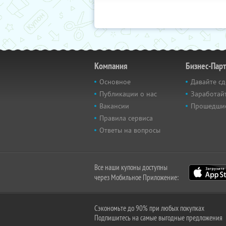
Компания
Бизнес-Пар
Основное
Давайте сд
Публикации о нас
Заработайт
Вакансии
Прошедши
Правила сервиса
Ответы на вопросы
Все наши купоны доступны
через Мобильное Приложение:
Сэкономьте до 90% при любых покупках
Подпишитесь на самые выгодные предложения