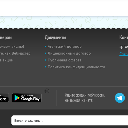
тнёрам
Документы
Кон
елаем акцию!
Агентский договор
spro
е, как Вебмастер
Лицензионный договор
Связ
е акции
Публичная оферта
Политика конфиденциальности
Ищите скидки поблизости,
не выходя из чата: