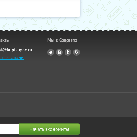
такты
Мы в Соцсетях
si@kupikupon.ru
аться с нами