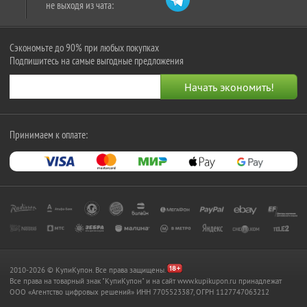
не выходя из чата:
Сэкономьте до 90% при любых покупках
Подпишитесь на самые выгодные предложения
Принимаем к оплате:
2010-2026 © КупиКупон. Все права защищены.
Все права на товарный знак "КупиКупон" и на сайт www.kupikupon.ru принадлежат
OOO «Агентство цифровых решений» ИНН 7705523387, ОГРН 1127747063212