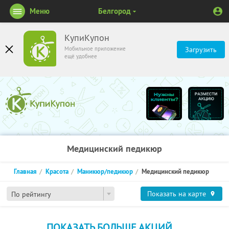
Меню
Белгород
КупиКупон
Мобильное приложение
Загрузить
ещё удобнее
Медицинский педикюр
Главная
Красота
Маникюр/педикюр
Медицинский педикюр
Показать на карте
По рейтингу
ПОКАЗАТЬ БОЛЬШЕ АКЦИЙ