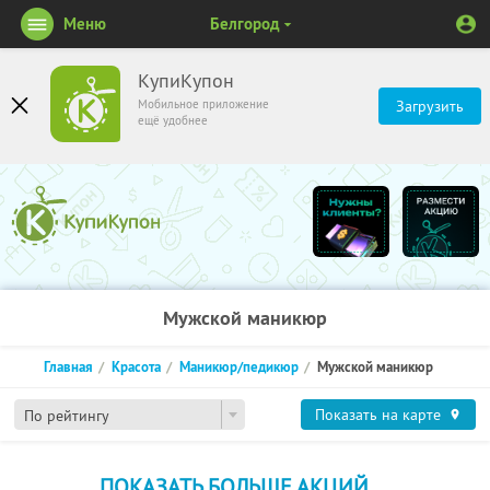
Меню
Белгород
КупиКупон
Мобильное приложение
Загрузить
ещё удобнее
Мужской маникюр
Главная
Красота
Маникюр/педикюр
Мужской маникюр
Показать на карте
По рейтингу
ПОКАЗАТЬ БОЛЬШЕ АКЦИЙ