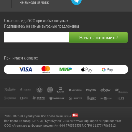
не выходя из чата:
Сэкономьте до 90% при любых покупках
Подпишитесь на самые выгодные предложения
Принимаем к оплате:
2010-2026 © КупиКупон. Все права защищены.
Все права на товарный знак "КупиКупон" и на сайт www.kupikupon.ru принадлежат
OOO «Агентство цифровых решений» ИНН 7705523387, ОГРН 1127747063212