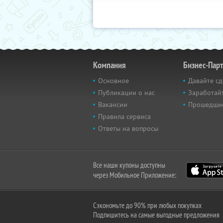
Компания
Бизнес-Пар
Основное
Давайте сд
Публикации о нас
Заработайт
Вакансии
Прошедши
Правила сервиса
Ответы на вопросы
Все наши купоны доступны
через Мобильное Приложение:
Сэкономьте до 90% при любых покупках
Подпишитесь на самые выгодные предложения