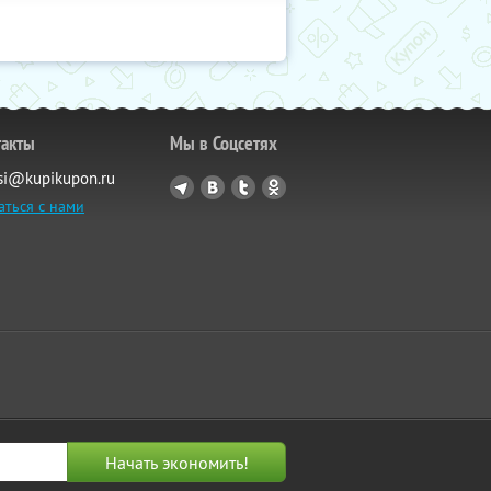
такты
Мы в Соцсетях
si@kupikupon.ru
аться с нами