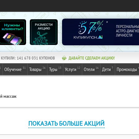
КУПИЛИ:
141 678 032
КУПОНОВ
ДАВАЙТЕ СДЕЛАЕМ АКЦИЮ!
1
31
26
13
12
16
7
Обучение
Товары
Туры
Услуги
Отели
Дети
Промокоды
й массаж
ПОКАЗАТЬ БОЛЬШЕ АКЦИЙ