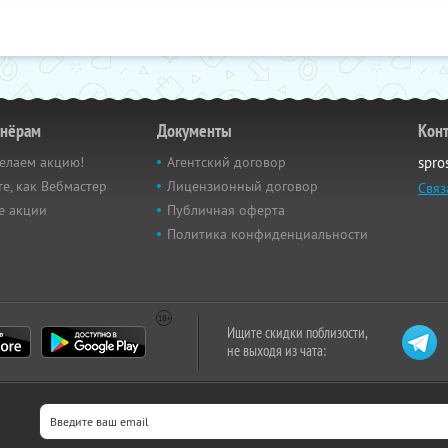
тнёрам
Документы
Кон
елаем акцию!
Агентский договор
spro
е, как Вебмастер
Лицензионный договор
Связ
е акции
Публичная оферта
Политика конфиденциальности
Ищите скидки поблизости,
не выходя из чата: