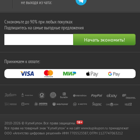
не выходя из чата:
Сэкономьте до 90% при любых покупках
Подпишитесь на самые выгодные предложения
Принимаем к оплате:
2010-2026 © КупиКупон. Все права защищены.
Все права на товарный знак "КупиКупон" и на сайт www.kupikupon.ru принадлежат
OOO «Агентство цифровых решений» ИНН 7705523387, ОГРН 1127747063212