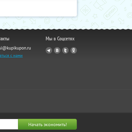
такты
Мы в Соцсетях
si@kupikupon.ru
аться с нами