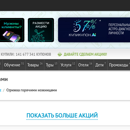
КУПИЛИ:
141 677 341
КУПОНОВ
ДАВАЙТЕ СДЕЛАЕМ АКЦИЮ!
1
31
26
13
12
16
7
Обучение
Товары
Туры
Услуги
Отели
Дети
Промокоды
ами
с
Стрижка горячими ножницами
ПОКАЗАТЬ БОЛЬШЕ АКЦИЙ