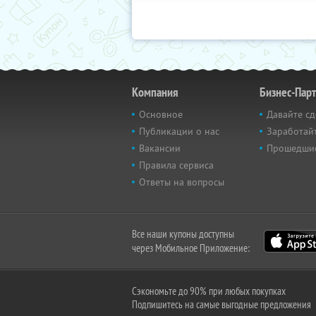
Компания
Бизнес-Пар
Основное
Давайте сд
Публикации о нас
Заработайт
Вакансии
Прошедши
Правила сервиса
Ответы на вопросы
Все наши купоны доступны
через Мобильное Приложение:
Сэкономьте до 90% при любых покупках
Подпишитесь на самые выгодные предложения