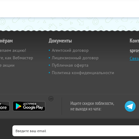
тнёрам
Документы
Кон
елаем акцию!
Агентский договор
spro
е, как Вебмастер
Лицензионный договор
Связ
е акции
Публичная оферта
Политика конфиденциальности
Ищите скидки поблизости,
не выходя из чата: