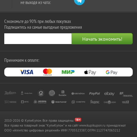
не выходя из чата:
Сэкономьте до 90% при любых покупках
Подпишитесь на самые выгодные предложения
Принимаем к оплате:
2010-2026 © КупиКупон. Все права защищены.
Все права на товарный знак "КупиКупон" и на сайт www.kupikupon.ru принадлежат
OOO «Агентство цифровых решений» ИНН 7705523387, ОГРН 1127747063212