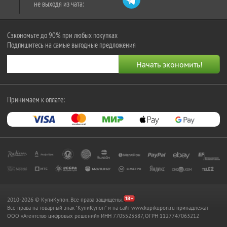
не выходя из чата:
Сэкономьте до 90% при любых покупках
Подпишитесь на самые выгодные предложения
Принимаем к оплате:
2010-2026 © КупиКупон. Все права защищены.
Все права на товарный знак "КупиКупон" и на сайт www.kupikupon.ru принадлежат
OOO «Агентство цифровых решений» ИНН 7705523387, ОГРН 1127747063212