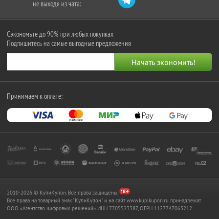
не выходя из чата:
Сэкономьте до 90% при любых покупках
Подпишитесь на самые выгодные предложения
Принимаем к оплате:
2010-2026 © КупиКупон. Все права защищены.
Все права на товарный знак "КупиКупон" и на сайт www.kupikupon.ru принадлежат
OOO «Агентство цифровых решений» ИНН 7705523387, ОГРН 1127747063212