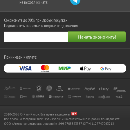
не выходя из чата:
Сэкономьте до 90% при любых покупках
Подпишитесь на самые выгодные предложения
Принимаем к оплате:
2010-2026 © КупиКупон. Все права защищены.
Все права на товарный знак "КупиКупон" и на сайт www.kupikupon.ru принадлежат
OOO «Агентство цифровых решений» ИНН 7705523387, ОГРН 1127747063212