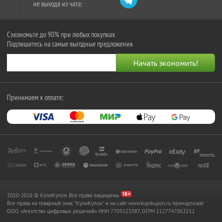
не выходя из чата:
Сэкономьте до 90% при любых покупках
Подпишитесь на самые выгодные предложения
Принимаем к оплате:
2010-2026 © КупиКупон. Все права защищены.
Все права на товарный знак "КупиКупон" и на сайт www.kupikupon.ru принадлежат
OOO «Агентство цифровых решений» ИНН 7705523387, ОГРН 1127747063212