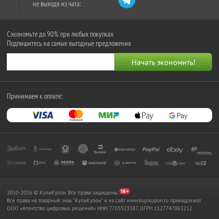
не выходя из чата:
Сэкономьте до 90% при любых покупках
Подпишитесь на самые выгодные предложения
Принимаем к оплате:
2010-2026 © КупиКупон. Все права защищены.
Все права на товарный знак "КупиКупон" и на сайт www.kupikupon.ru принадлежат
OOO «Агентство цифровых решений» ИНН 7705523387, ОГРН 1127747063212