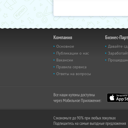
Компания
Бизнес-Пар
Основное
Давайте сд
Публикации о нас
Заработайт
Вакансии
Прошедши
Правила сервиса
Ответы на вопросы
Все наши купоны доступны
через Мобильное Приложение:
Сэкономьте до 90% при любых покупках
Подпишитесь на самые выгодные предложения