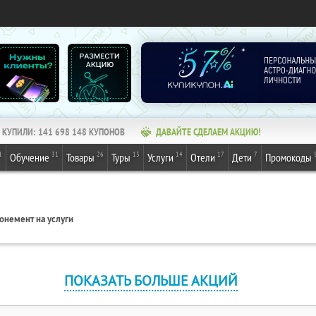
КУПИЛИ:
141 698 148
КУПОНОВ
ДАВАЙТЕ СДЕЛАЕМ АКЦИЮ!
1
31
26
13
14
17
7
Обучение
Товары
Туры
Услуги
Отели
Дети
Промокоды
онемент на услуги
ПОКАЗАТЬ БОЛЬШЕ АКЦИЙ