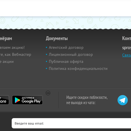
тнёрам
Документы
Кон
елаем акцию!
Агентский договор
spro
е, как Вебмастер
Лицензионный договор
Связ
е акции
Публичная оферта
Политика конфиденциальности
Ищите скидки поблизости,
не выходя из чата: