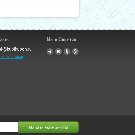
такты
Мы в Соцсетях
si@kupikupon.ru
аться с нами