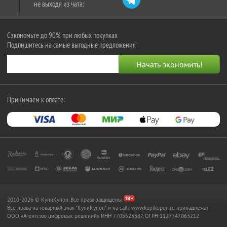
не выходя из чата:
Сэкономьте до 90% при любых покупках
Подпишитесь на самые выгодные предложения
Принимаем к оплате:
2010-2026 © КупиКупон. Все права защищены.
Все права на товарный знак "КупиКупон" и на сайт www.kupikupon.ru принадлежат
OOO «Агентство цифровых решений» ИНН 7705523387, ОГРН 1127747063212