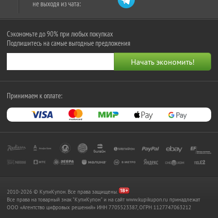
не выходя из чата:
Сэкономьте до 90% при любых покупках
Подпишитесь на самые выгодные предложения
Принимаем к оплате:
2010-2026 © КупиКупон. Все права защищены.
Все права на товарный знак "КупиКупон" и на сайт www.kupikupon.ru принадлежат
OOO «Агентство цифровых решений» ИНН 7705523387, ОГРН 1127747063212