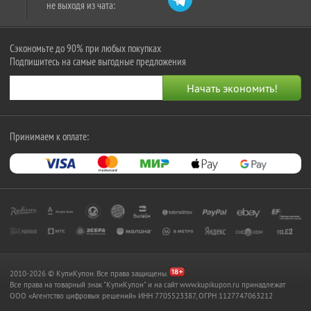
не выходя из чата:
Сэкономьте до 90% при любых покупках
Подпишитесь на самые выгодные предложения
Принимаем к оплате:
2010-2026 © КупиКупон. Все права защищены.
Все права на товарный знак "КупиКупон" и на сайт www.kupikupon.ru принадлежат
OOO «Агентство цифровых решений» ИНН 7705523387, ОГРН 1127747063212