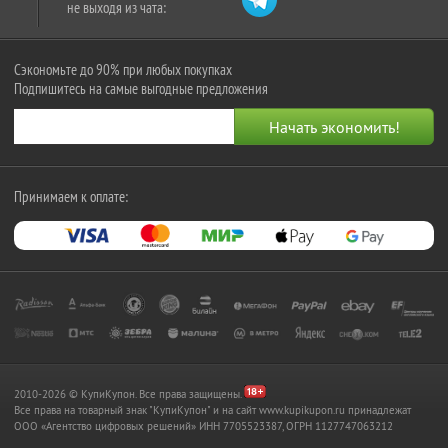
не выходя из чата:
Сэкономьте до 90% при любых покупках
Подпишитесь на самые выгодные предложения
Принимаем к оплате:
2010-2026 © КупиКупон. Все права защищены.
Все права на товарный знак "КупиКупон" и на сайт www.kupikupon.ru принадлежат
OOO «Агентство цифровых решений» ИНН 7705523387, ОГРН 1127747063212