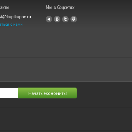
такты
Мы в Соцсетях
si@kupikupon.ru
аться с нами