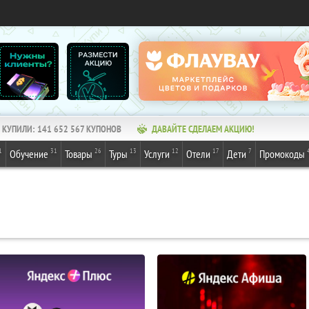
КУПИЛИ:
141 652 567
КУПОНОВ
ДАВАЙТЕ СДЕЛАЕМ АКЦИЮ!
1
31
26
13
12
17
7
Обучение
Товары
Туры
Услуги
Отели
Дети
Промокоды