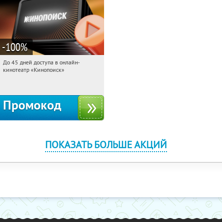
-100
%
До 45 дней доступа в онлайн-
01:06:36
Получили:
113
кинотеатр «Кинопоиск»
Россия
Промокод
ПОКАЗАТЬ БОЛЬШЕ АКЦИЙ