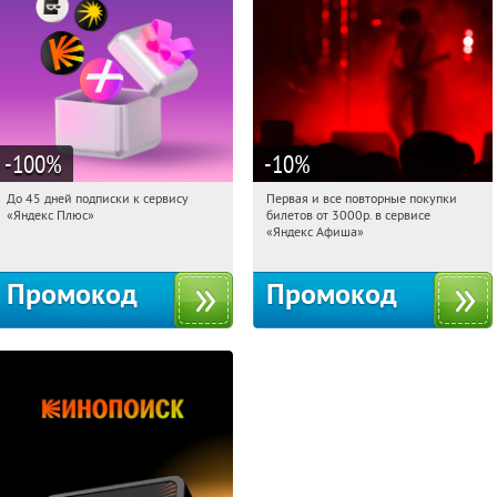
-100
%
-10
%
До 45 дней подписки к сервису
Первая и все повторные покупки
01:06:36
Получили:
19
01:06:36
Получили:
155
«Яндекс Плюс»
билетов от 3000р. в сервисе
Россия
Россия
«Яндекс Афиша»
Промокод
Промокод