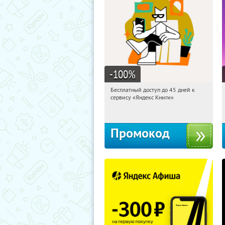
-100
%
Бесплатный доступ до 45 дней к
01:06:36
Получи первым!
сервису «Яндекс Книги»
Россия
Промокод