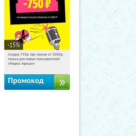
-15
%
Скидка 750р. при заказе от 5000р.
01:06:36
Получили:
114
только для новых пользователей
Россия
«Яндекс Афиши»
Промокод