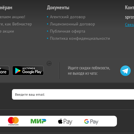
тнёрам
Документы
Кон
елаем акцию!
Агентский договор
spro
е, как Вебмастер
Лицензионный договор
Связ
е акции
Публичная оферта
Политика конфиденциальности
Ищите скидки поблизости,
не выходя из чата: