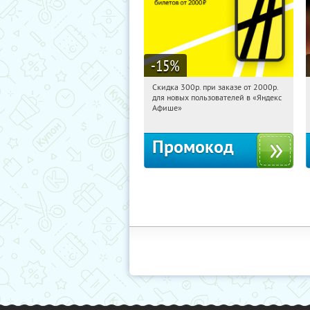
-15
%
Скидка 300р. при заказе от 2000р.
01:06:36
Получили:
65
для новых пользователей в «Яндекс
Россия
Афише»
Промокод