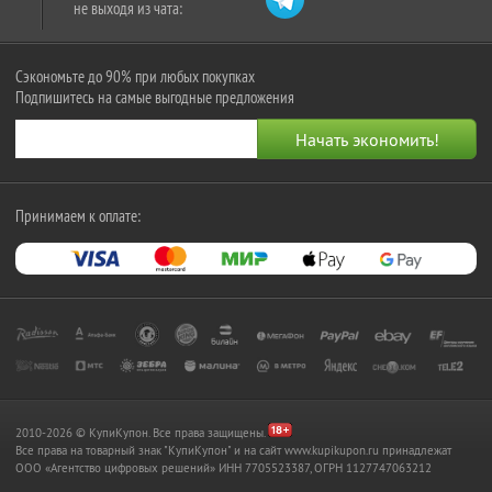
не выходя из чата:
Сэкономьте до 90% при любых покупках
Подпишитесь на самые выгодные предложения
Принимаем к оплате:
2010-2026 © КупиКупон. Все права защищены.
Все права на товарный знак "КупиКупон" и на сайт www.kupikupon.ru принадлежат
OOO «Агентство цифровых решений» ИНН 7705523387, ОГРН 1127747063212