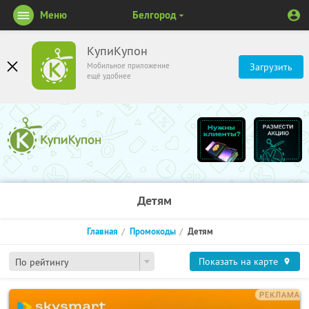
Меню
Белгород
КупиКупон
Мобильное приложение
Загрузить
ещё удобнее
Детям
Главная
Промокоды
Детям
Показать на карте
По рейтингу