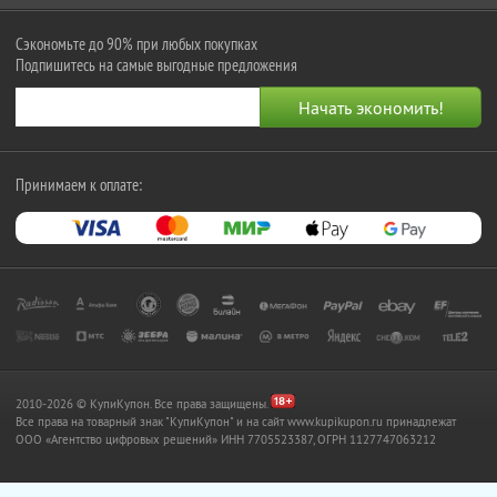
Сэкономьте до 90% при любых покупках
Подпишитесь на самые выгодные предложения
Принимаем к оплате:
2010-2026 © КупиКупон. Все права защищены.
Все права на товарный знак "КупиКупон" и на сайт www.kupikupon.ru принадлежат
OOO «Агентство цифровых решений» ИНН 7705523387, ОГРН 1127747063212