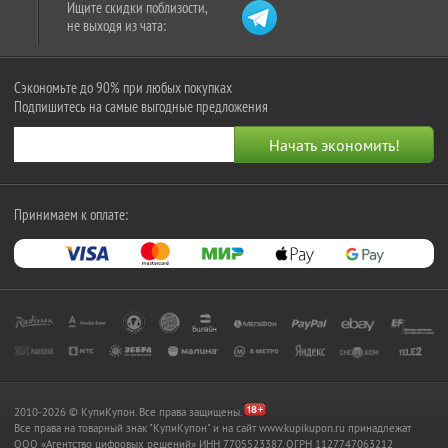
Ищите скидки поблизости,
не выходя из чата:
Сэкономьте до 90% при любых покупках
Подпишитесь на самые выгодные предложения
Принимаем к оплате:
2010-2026 © КупиКупон. Все права защищены.
Все права на товарный знак "КупиКупон" и на сайт www.kupikupon.ru принадлежат
OOO «Агентство цифровых решений» ИНН 7705523387, ОГРН 1127747063212