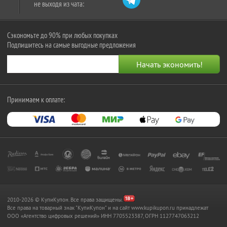
не выходя из чата:
Сэкономьте до 90% при любых покупках
Подпишитесь на самые выгодные предложения
Принимаем к оплате:
2010-2026 © КупиКупон. Все права защищены.
Все права на товарный знак "КупиКупон" и на сайт www.kupikupon.ru принадлежат
OOO «Агентство цифровых решений» ИНН 7705523387, ОГРН 1127747063212