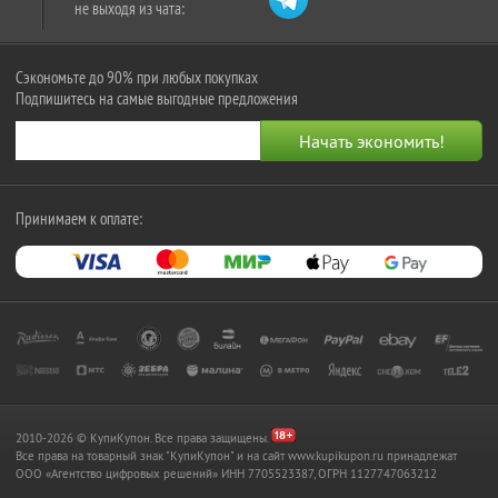
не выходя из чата:
Сэкономьте до 90% при любых покупках
Подпишитесь на самые выгодные предложения
Принимаем к оплате:
2010-2026 © КупиКупон. Все права защищены.
Все права на товарный знак "КупиКупон" и на сайт www.kupikupon.ru принадлежат
OOO «Агентство цифровых решений» ИНН 7705523387, ОГРН 1127747063212