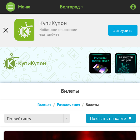
Меню
Белгород
КупиКупон
Мобильное приложение
Загрузить
ещё удобнее
Билеты
Главная
Развлечения
Билеты
Показать на карте
По рейтингу