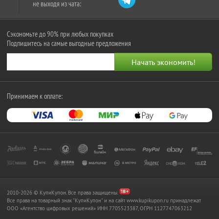
не выходя из чата:
Сэкономьте до 90% при любых покупках
Подпишитесь на самые выгодные предложения
Принимаем к оплате:
2010-2026 © КупиКупон. Все права защищены.
Все права на товарный знак "КупиКупон" и на сайт www.kupikupon.ru принадлежат
OOO «Агентство цифровых решений» ИНН 7705523387, ОГРН 1127747063212