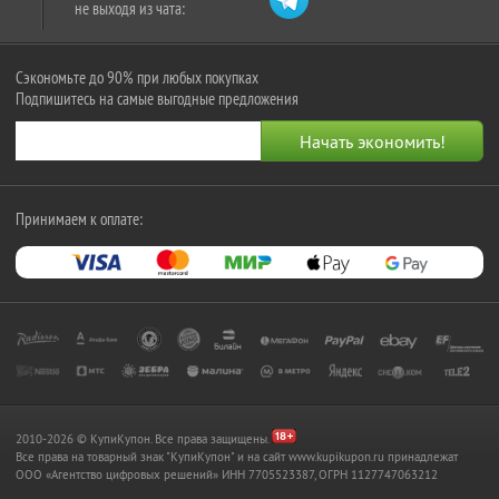
не выходя из чата:
Сэкономьте до 90% при любых покупках
Подпишитесь на самые выгодные предложения
Принимаем к оплате:
2010-2026 © КупиКупон. Все права защищены.
Все права на товарный знак "КупиКупон" и на сайт www.kupikupon.ru принадлежат
OOO «Агентство цифровых решений» ИНН 7705523387, ОГРН 1127747063212