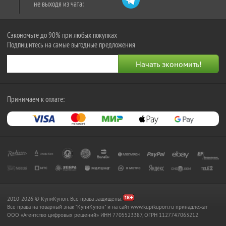
не выходя из чата:
Сэкономьте до 90% при любых покупках
Подпишитесь на самые выгодные предложения
Принимаем к оплате:
2010-2026 © КупиКупон. Все права защищены.
Все права на товарный знак "КупиКупон" и на сайт www.kupikupon.ru принадлежат
OOO «Агентство цифровых решений» ИНН 7705523387, ОГРН 1127747063212