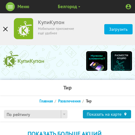
Меню
Белгород
КупиКупон
Мобильное приложение
Загрузить
ещё удобнее
Тир
Главная
Развлечения
Тир
Показать на карте
По рейтингу
ПОКАЗАТЬ БОЛЬШЕ АКЦИЙ