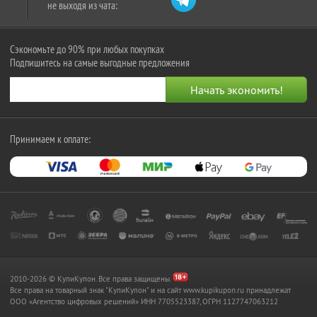
не выходя из чата:
Сэкономьте до 90% при любых покупках
Подпишитесь на самые выгодные предложения
Принимаем к оплате:
2010-2026 © КупиКупон. Все права защищены.
Все права на товарный знак "КупиКупон" и на сайт www.kupikupon.ru принадлежат
OOO «Агентство цифровых решений» ИНН 7705523387, ОГРН 1127747063212