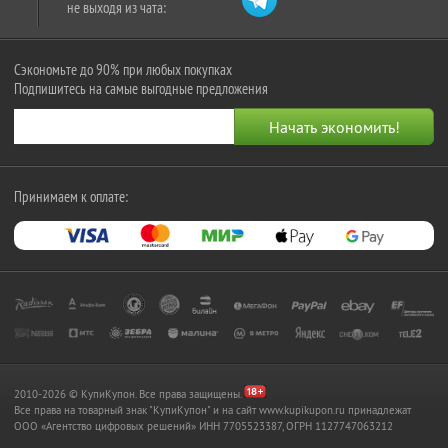
не выходя из чата:
Сэкономьте до 90% при любых покупках
Подпишитесь на самые выгодные предложения
Принимаем к оплате:
2010-2026 © КупиКупон. Все права защищены.
Все права на товарный знак "КупиКупон" и на сайт www.kupikupon.ru принадлежат
OOO «Агентство цифровых решений» ИНН 7705523387, ОГРН 1127747063212