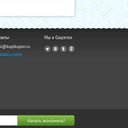
такты
Мы в Соцсетях
si@kupikupon.ru
аться с нами