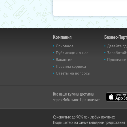
Компания
Бизнес-Пар
Основное
Давайте сд
Публикации о нас
Заработайт
Вакансии
Прошедши
Правила сервиса
Ответы на вопросы
Все наши купоны доступны
через Мобильное Приложение:
Сэкономьте до 90% при любых покупках
Подпишитесь на самые выгодные предложения