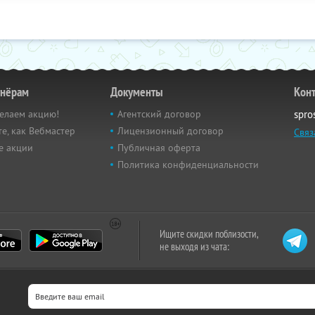
тнёрам
Документы
Кон
елаем акцию!
Агентский договор
spro
е, как Вебмастер
Лицензионный договор
Связ
е акции
Публичная оферта
Политика конфиденциальности
Ищите скидки поблизости,
не выходя из чата: