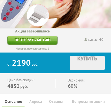
Акция завершилась
40
ПОВТОРИТЬ АКЦИЮ
Купили:
Человек проголосовало: 2
КУПИТЬ
2190
от
руб.
Цена без скидки:
Экономия:
4850
60%
руб.
Основное
Адреса
Отзывы
Вопросы по акции