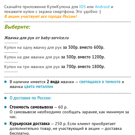
Скачайте приложение КупиКупона для
IOS
или
Android
и
покажите купон с экрана смартфона. Это удобно :)
В акции участвуют все города России!
Выберите:
Жвачка для рук от baby-service.ru
---------
Купон на одну жвачку для рук
за 300р. вместо 600р.
---------
Купон на две жвачки для рук
за 500р. вместо 1200р.
---------
Купон на три жвачки для рук
за 700р. вместо 1800р.
---------
В наличии имеется
2 вида
жвачки —
светящаяся в темноте
и
жвачка
цвета металлик
О доставке по России:
Стоимость самовывоза
— 60 р.
О самовывозе необходимо сообщать заранее, как минимум за
час.
Курьерская доставка
— 250 р. Если клиент приобретает
дополнительно товар, не участвующий в акции — доставка
бесплатно.