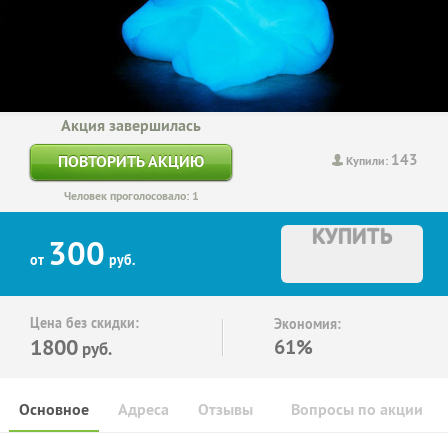
Акция завершилась
143
ПОВТОРИТЬ АКЦИЮ
Купили:
Человек проголосовало: 1
КУПИТЬ
300
от
руб.
Цена без скидки:
Экономия:
1800
61%
руб.
Основное
Адреса
Отзывы
Вопросы по акции