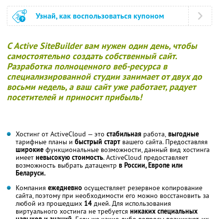
Узнай, как воспользоваться купоном
С
Active SiteBuilder
вам нужен
один день
, чтобы
самостоятельно создать
собственный
сайт.
Разработка полноценного веб-ресурса в
специализированной студии занимает от двух до
восьми недель, а ваш сайт уже работает, радует
посетителей и
приносит прибыль!
Хостинг от ActiveCloud — это
стабильная
работа,
выгодные
тарифные планы и
быстрый старт
вашего сайта. Предоставляя
широкие
функциональные возможности, данный вид хостинга
имеет
невысокую стоимость
. ActiveCloud предоставляет
возможность выбрать датацентр
в России, Европе или
Беларуси.
Компания
ежедневно
осуществляет резервное копирование
сайта, поэтому при необходимости его можно восстановить за
любой из прошедших
14
дней. Для использования
виртуального хостинга не требуется
никаких специальных
навыков и знаний.
Если же какие-либо вопросы возникают, их