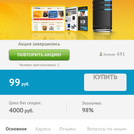
Акция завершилась
691
ПОВТОРИТЬ АКЦИЮ
Купили:
Человек проголосовало: 1
КУПИТЬ
99
руб.
Цена без скидки:
Экономия:
4000
98%
руб.
Основное
Адреса
Отзывы
Вопросы по акции