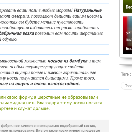
Бе
гревать ваши ноги в любые морозы!
Натуральные
вают аллергии, позволяют дышать вашим ногам и
носочках вы будете меньше чувствовать
кровообращения избавитесь от риска заработать
позволит вам носить шерстяные
фабричная вязка
25 
й обувью.
по
Бе
быкновенной мягкостью
и тем,
носков из бамбука
 счет особых терморегулирующих свойств
 волокна внутри полые и имеют горизонтальные
Теги:
тому носки получаются дышащими. Кроме того,
ные на ощупь и очень износостойкие.
Тов
ряли свою форму, а шерстяные не образовывали
олиамидная нить. Благодаря этому носки носятся
ртнее и служат дольше.
 фабричное качество и специально подобранный состав,
чное использование. Внутри такие носки имеют плюшевую