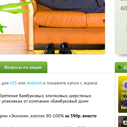
6
Вопросы по акции
Д
а для
IOS
или
Android
и покажите купон с экрана
Бро
пол
бретение бамбуковых, хлопковых, шерстяных
Пу
х упаковках от компании «Бамбуковый дом»
Бе
серии «Эконом», хлопок 90-100%
за 390р. вместо