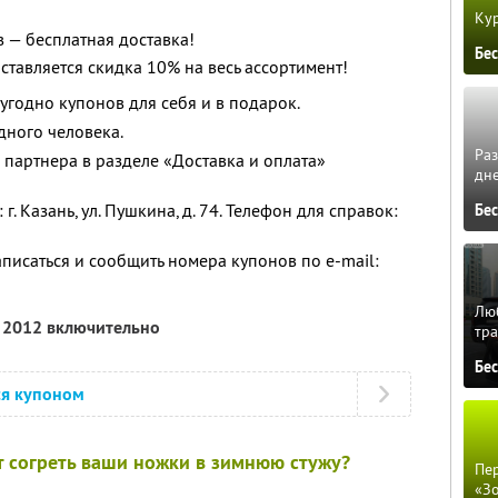
Кур
 — бесплатная доставка!
Бе
ставляется скидка 10% на весь ассортимент!
угодно купонов для себя и в подарок.
дного человека.
Ра
 партнера в разделе «Доставка и оплата»
дне
. Казань, ул. Пушкина, д. 74. Телефон для справок:
Бе
исаться и сообщить номера купонов по e-mail:
Люб
я 2012 включительно
тра
Бе
ся купоном
т согреть ваши ножки в зимнюю стужу?
Пер
«З