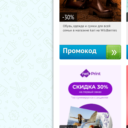
-30
%
Обувь, одежда и сумки для всей
08:30:50
Получили:
32
семьи в магазине kari на Wildberries
Россия
Промокод