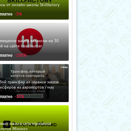
сы от онлайн-школы Skillfactory
сплатно
-5%
змещение вашей вакансии на 30
й на сайте HeadHunter
сплатно
-100%
ой трансфер от сервиса заказа
нсферов из аэропортов i'way
сплатно
-10%
вый заказ в сети магазинов
олотое Яблоко»