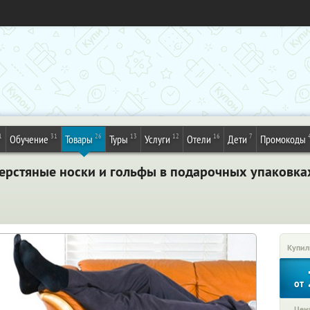
1
31
26
13
12
16
7
Обучение
Товары
Туры
Услуги
Отели
Дети
Промокоды
ерстяные носки и гольфы в подарочных упаковках
Купил
от
Цена