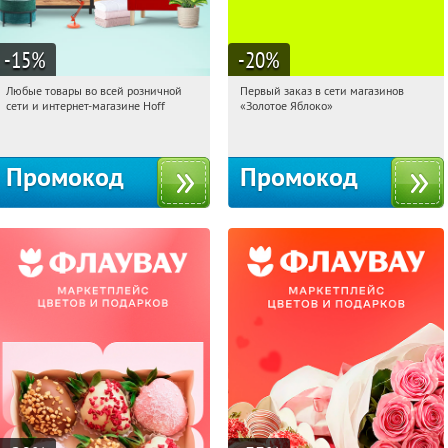
-15
%
-20
%
Любые товары во всей розничной
Первый заказ в сети магазинов
08:30:50
Получили:
83
08:30:50
Получи первым!
сети и интернет-магазине Hoff
«Золотое Яблоко»
Москва, 1-й Волоколамский проезд,
Россия
10с1
Промокод
Промокод