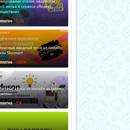
нирование отелей, квартир и
го жилья в сервисе «Яндекс
тешествия»
сплатно
-12%
сплатный вводный урок от онлайн-
олы Skysmart
сплатно
-100%
зличные курсы от онлайн-академии
дюсон»
сплатно
-5%