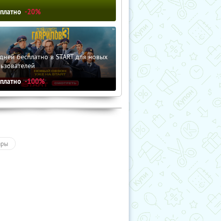
сплатно
-20%
дней бесплатно в START для новых
льзователей
сплатно
-100%
ары