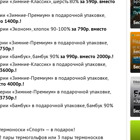
ерии «Зимние-Классик», шерсть 80%
за 590р. вместо
Бро
ино
Пу
рии «Зимние-Премиум» в подарочной упаковке,
то 1400р.!
Бе
серии «Эконом», хлопок 90-100%
за 790р. вместо
ерии «Зимние-Премиум» в подарочной упаковке,
750р.!
Бе
ерии «Бамбук», бамбук 90%
за 990р. вместо 2000р.!
шк
ерии «Зимние-Классик» в подарочной упаковке,
Бе
 3600р.!
серии «Зимние-Премиум» в подарочной упаковке,
сто 4000р.!
 серии «Зимние-Премиум» в подарочной упаковке,
Ра
 3750р.!
«Э
ерии «Бамбук» в подарочной упаковке, бамбук 90%
Бе
термоноски «Спорт» — в подарок!
 2 пары термогольфов или 3 пары термоносков