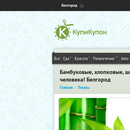
Белгород
6
1
25
Все
Еда
Красота
Развлечения
Авто
Бамбуковые, хлопковые, ш
человека! Белгород
Главная
Товары