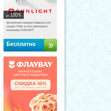
100
%
до
Бесплатная изящная подвеска или
08:30:50
Получили:
74
скидка 500р. в сети ювелирных
Россия
магазинов SUNLIGHT
Бесплатно