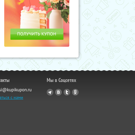
такты
Мы в Соцсетях
si@kupikupon.ru
аться с нами