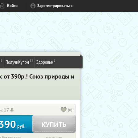
Войти
Зарегистрироваться
48
83
1
ПолучиКупон
Здоровье
 от 390р.! Союз природы и
17
(0)
и:
390
КУПИТЬ
руб.
 без скидки: