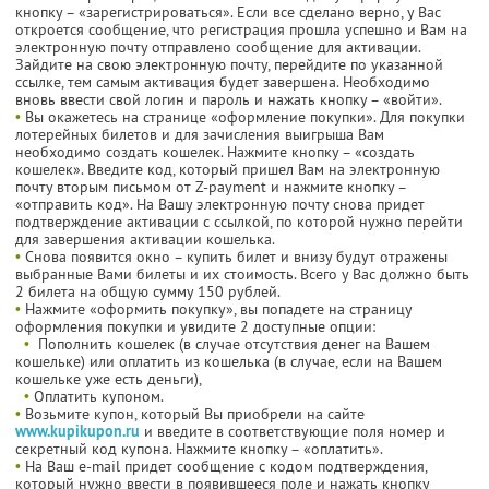
кнопку – «зарегистрироваться». Если все сделано верно, у Вас
откроется сообщение, что регистрация прошла успешно и Вам на
электронную почту отправлено сообщение для активации.
Зайдите на свою электронную почту, перейдите по указанной
ссылке, тем самым активация будет завершена. Необходимо
вновь ввести свой логин и пароль и нажать кнопку – «войти».
•
Вы окажетесь на странице «оформление покупки». Для покупки
лотерейных билетов и для зачисления выигрыша Вам
необходимо создать кошелек. Нажмите кнопку – «создать
кошелек». Введите код, который пришел Вам на электронную
почту вторым письмом от Z-payment и нажмите кнопку –
«отправить код». На Вашу электронную почту снова придет
подтверждение активации с ссылкой, по которой нужно перейти
для завершения активации кошелька.
•
Снова появится окно – купить билет и внизу будут отражены
выбранные Вами билеты и их стоимость. Всего у Вас должно быть
2 билета на общую сумму 150 рублей.
•
Нажмите «оформить покупку», вы попадете на страницу
оформления покупки и увидите 2 доступные опции:
•
Пополнить кошелек (в случае отсутствия денег на Вашем
кошельке) или оплатить из кошелька (в случае, если на Вашем
кошельке уже есть деньги),
•
Оплатить купоном.
•
Возьмите купон, который Вы приобрели на сайте
www.kupikupon.ru
и введите в соответствующие поля номер и
секретный код купона. Нажмите кнопку – «оплатить».
•
На Ваш e-mail придет сообщение с кодом подтверждения,
который нужно ввести в появившееся поле и нажать кнопку