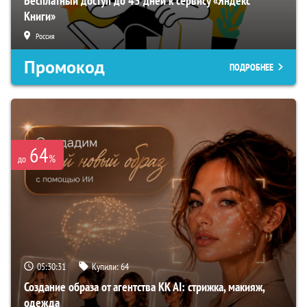
Бесплатный доступ до 45 дней к сервису «Яндекс
Книги»
Россия
Промокод
ПОДРОБНЕЕ
64
%
до
05:30:30
Купили:
64
Создание образа от агентства KK AI: стрижка, макияж,
одежда