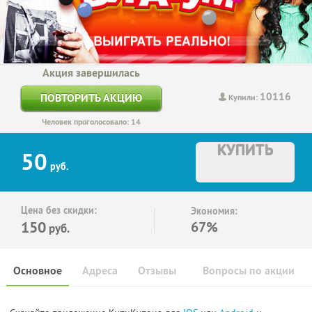
Акция завершилась
10116
ПОВТОРИТЬ АКЦИЮ
Купили:
Человек проголосовало: 14
КУПИТЬ
50
руб.
Цена без скидки:
Экономия:
150
67%
руб.
Основное
Адреса
Отзывы
Вопросы по акции