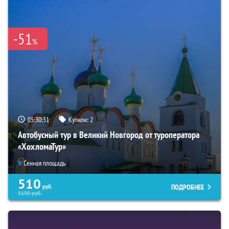
-51
%
05:30:30
Купили:
2
Автобусный тур в Великий Новгород от туроператора
«ХохломаТур»
Сенная площадь
510
ПОДРОБНЕЕ
руб.
5190
руб.