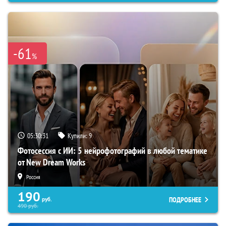
-61
%
05:30:30
Купили:
9
Фотосессия с ИИ: 5 нейрофотографий в любой тематике
от New Dream Works
Россия
190
ПОДРОБНЕЕ
руб.
490
руб.