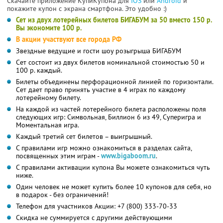
Скачайте приложение КупиКупона для
IOS
или
Android
и
покажите купон с экрана смартфона. Это удобно :)
Сет из двух лотерейных билетов БИГАБУМ за 50 вместо 150 р.
Вы экономите 100 р.
В акции участвуют все города РФ
Звездные ведущие и гости шоу розыгрыша БИГАБУМ
Сет состоит из двух билетов номинальной стоимостью 50 и
100 р. каждый.
Билеты объединены перфорационной линией по горизонтали.
Сет дает право принять участие в 4 играх по каждому
лотерейному билету.
На каждой из частей лотерейного билета расположены поля
следующих игр: Символьная, Биллион 6 из 49, Суперигра и
Моментальная игра.
Каждый третий сет билетов – выигрышный.
С правилами игр можно ознакомиться в разделах сайта,
посвященных этим играм -
www.bigaboom.ru
.
С правилами активации купона Вы можете ознакомиться чуть
ниже.
Один человек не может купить более 10 купонов для себя, но
в подарок - без ограничений!
Телефон для участников Акции: +7 (800) 333-70-33
Скидка не суммируется с другими действующими