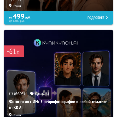
Россия
499
ПОДРОБНЕЕ
от
руб.
до
6400
руб.
-61
%
05:30:30
Купили:
81
Фотосессия с ИИ: 3 нейрофотографии в любой тематике
от KK AI
Россия