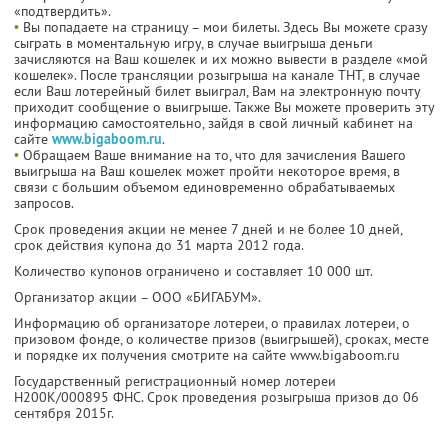
«подтвердить».
•
Вы попадаете на страницу – мои билеты. Здесь Вы можете сразу
сыграть в моментальную игру, в случае выигрыша деньги
зачисляются на Ваш кошелек и их можно вывести в разделе «мой
кошелек». После трансляции розыгрыша на канале ТНТ, в случае
если Ваш лотерейный билет выиграл, Вам на электронную почту
приходит сообщение о выигрыше. Также Вы можете проверить эту
информацию самостоятельно, зайдя в свой личный кабинет на
сайте
www.bigaboom.ru
.
•
Обращаем Ваше внимание на то, что для зачисления Вашего
выигрыша на Ваш кошелек может пройти некоторое время, в
связи с большим объемом единовременно обрабатываемых
запросов.
Срок проведения акции не менее 7 дней и не более 10 дней,
срок действия купона до 31 марта 2012 года.
Количество купонов ограничено и составляет 10 000 шт.
Организатор акции – ООО «БИГАБУМ».
Информацию об организаторе лотереи, о правилах лотереи, о
призовом фонде, о количестве призов (выигрышей), сроках, месте
и порядке их получения смотрите на сайте www.bigaboom.ru
Государственный регистрационный номер лотереи
Н200К/000895 ФНС. Срок проведения розыгрыша призов до 06
сентября 2015г.